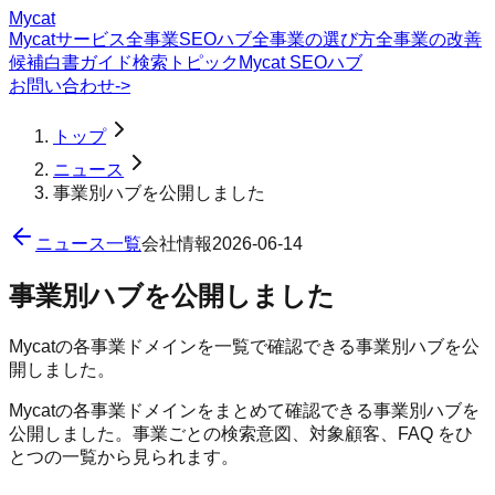
Mycat
Mycatサービス
全事業SEOハブ
全事業の選び方
全事業の改善
候補
白書
ガイド
検索トピック
Mycat SEOハブ
お問い合わせ
->
トップ
ニュース
事業別ハブを公開しました
ニュース一覧
会社情報
2026-06-14
事業別ハブを公開しました
Mycatの各事業ドメインを一覧で確認できる事業別ハブを公
開しました。
Mycatの各事業ドメインをまとめて確認できる事業別ハブを
公開しました。事業ごとの検索意図、対象顧客、FAQ をひ
とつの一覧から見られます。