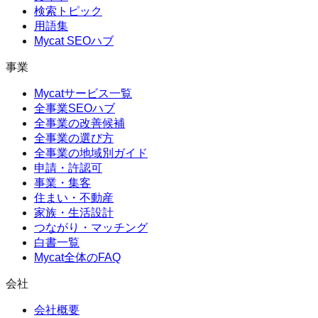
検索トピック
用語集
Mycat SEOハブ
事業
Mycatサービス一覧
全事業SEOハブ
全事業の改善候補
全事業の選び方
全事業の地域別ガイド
申請・許認可
事業・集客
住まい・不動産
家族・生活設計
つながり・マッチング
白書一覧
Mycat全体のFAQ
会社
会社概要