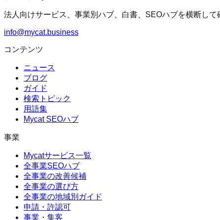
法人向けサービス、事業別ハブ、白書、SEOハブを横断して
info@mycat.business
コンテンツ
ニュース
ブログ
ガイド
検索トピック
用語集
Mycat SEOハブ
事業
Mycatサービス一覧
全事業SEOハブ
全事業の改善候補
全事業の選び方
全事業の地域別ガイド
申請・許認可
事業・集客