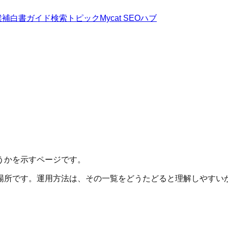
候補
白書
ガイド
検索トピック
Mycat SEOハブ
うかを示すページです。
場所です。運用方法は、その一覧をどうたどると理解しやすい