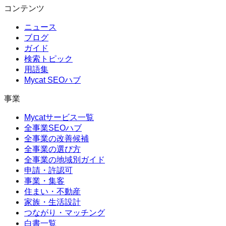
コンテンツ
ニュース
ブログ
ガイド
検索トピック
用語集
Mycat SEOハブ
事業
Mycatサービス一覧
全事業SEOハブ
全事業の改善候補
全事業の選び方
全事業の地域別ガイド
申請・許認可
事業・集客
住まい・不動産
家族・生活設計
つながり・マッチング
白書一覧