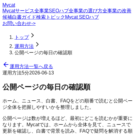
Mycat
Mycatサービス
全事業SEOハブ
全事業の選び方
全事業の改善
候補
白書
ガイド
検索トピック
Mycat SEOハブ
お問い合わせ
->
トップ
運用方法
公開ページの毎日の確認順
運用方法一覧へ戻る
運用方法
5分
2026-06-13
公開ページの毎日の確認順
ホーム、ニュース、白書、FAQをどの順番で読むと公開ペー
ジ全体を把握しやすいかを整理しました。
公開ページは数が増えるほど、最初にどこを読むかが重要に
なります。Mycatでは、ホームから全体を見て、ニュースで
更新を確認し、白書で背景を読み、FAQで疑問を解消する順