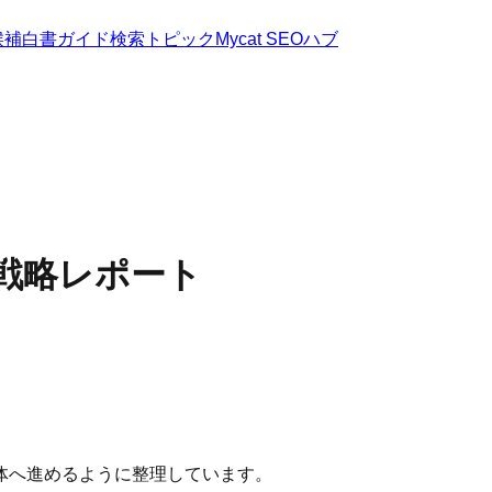
候補
白書
ガイド
検索トピック
Mycat SEOハブ
事業戦略レポート
体へ進めるように整理しています。