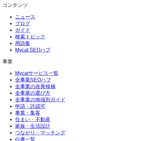
コンテンツ
ニュース
ブログ
ガイド
検索トピック
用語集
Mycat SEOハブ
事業
Mycatサービス一覧
全事業SEOハブ
全事業の改善候補
全事業の選び方
全事業の地域別ガイド
申請・許認可
事業・集客
住まい・不動産
家族・生活設計
つながり・マッチング
白書一覧