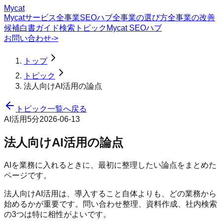
Mycat
Mycatサービス
全事業SEOハブ
全事業の選び方
全事業の改善
候補
白書
ガイド
検索トピック
Mycat SEOハブ
お問い合わせ
->
トップ
トピック
法人向けAI活用の論点
トピック一覧へ戻る
AI活用
5分
2026-06-13
法人向けAI活用の論点
AIを業務に入れるときに、最初に整理したい論点をまとめた
ページです。
法人向けAI活用は、導入すること自体よりも、どの業務から
始めるかが重要です。問い合わせ整理、資料作成、社内検索
の3つは特に相性がよいです。