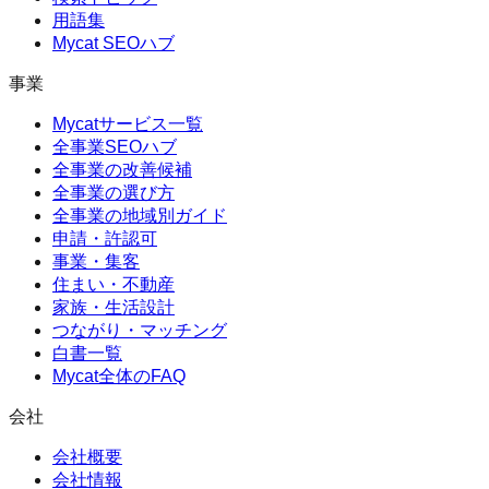
用語集
Mycat SEOハブ
事業
Mycatサービス一覧
全事業SEOハブ
全事業の改善候補
全事業の選び方
全事業の地域別ガイド
申請・許認可
事業・集客
住まい・不動産
家族・生活設計
つながり・マッチング
白書一覧
Mycat全体のFAQ
会社
会社概要
会社情報