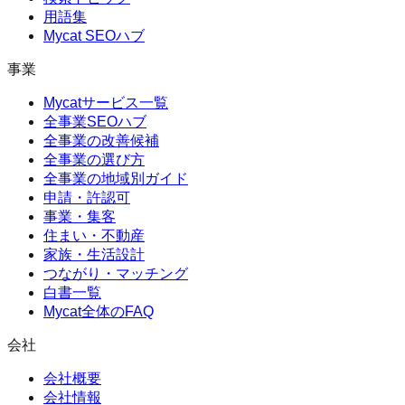
用語集
Mycat SEOハブ
事業
Mycatサービス一覧
全事業SEOハブ
全事業の改善候補
全事業の選び方
全事業の地域別ガイド
申請・許認可
事業・集客
住まい・不動産
家族・生活設計
つながり・マッチング
白書一覧
Mycat全体のFAQ
会社
会社概要
会社情報