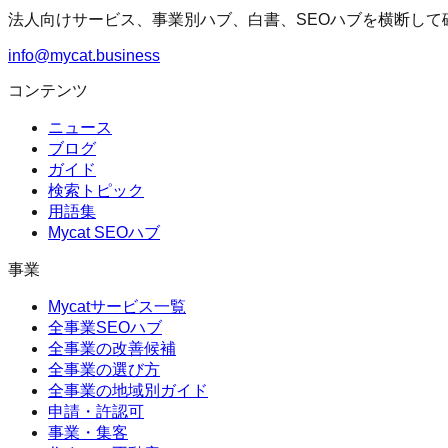
法人向けサービス、事業別ハブ、白書、SEOハブを横断して
info@mycat.business
コンテンツ
ニュース
ブログ
ガイド
検索トピック
用語集
Mycat SEOハブ
事業
Mycatサービス一覧
全事業SEOハブ
全事業の改善候補
全事業の選び方
全事業の地域別ガイド
申請・許認可
事業・集客