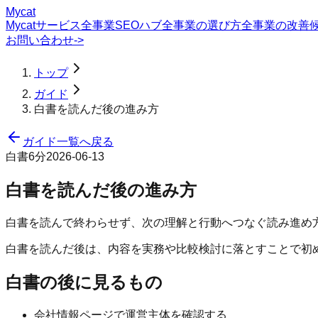
Mycat
Mycatサービス
全事業SEOハブ
全事業の選び方
全事業の改善
お問い合わせ
->
トップ
ガイド
白書を読んだ後の進み方
ガイド一覧へ戻る
白書
6分
2026-06-13
白書を読んだ後の進み方
白書を読んで終わらせず、次の理解と行動へつなぐ読み進め
白書を読んだ後は、内容を実務や比較検討に落とすことで初
白書の後に見るもの
会社情報ページで運営主体を確認する