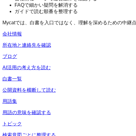
FAQで細かい疑問を解消する
ガイドで読む順番を整理する
Mycatでは、白書を入口ではなく、理解を深めるための中継
会社情報
所在地と連絡先を確認
ブログ
AI活用の考え方を読む
白書一覧
公開資料を横断して読む
用語集
用語の意味を確認する
トピック
検索意図ごとに整理する