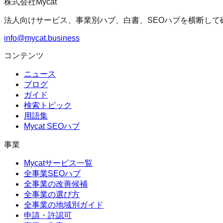
株式会社Mycat
法人向けサービス、事業別ハブ、白書、SEOハブを横断して
info@mycat.business
コンテンツ
ニュース
ブログ
ガイド
検索トピック
用語集
Mycat SEOハブ
事業
Mycatサービス一覧
全事業SEOハブ
全事業の改善候補
全事業の選び方
全事業の地域別ガイド
申請・許認可