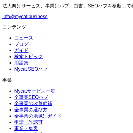
法人向けサービス、事業別ハブ、白書、SEOハブを横断して
info@mycat.business
コンテンツ
ニュース
ブログ
ガイド
検索トピック
用語集
Mycat SEOハブ
事業
Mycatサービス一覧
全事業SEOハブ
全事業の改善候補
全事業の選び方
全事業の地域別ガイド
申請・許認可
事業・集客