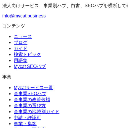
法人向けサービス、事業別ハブ、白書、SEOハブを横断して
info@mycat.business
コンテンツ
ニュース
ブログ
ガイド
検索トピック
用語集
Mycat SEOハブ
事業
Mycatサービス一覧
全事業SEOハブ
全事業の改善候補
全事業の選び方
全事業の地域別ガイド
申請・許認可
事業・集客