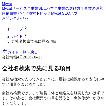
Mycat
Mycatサービス
全事業SEOハブ
全事業の選び方
全事業の改善
候補
白書
ガイド
検索トピック
Mycat SEOハブ
お問い合わせ
->
トップ
ガイド
会社名検索で先に見る項目
ガイド一覧へ戻る
会社情報
4分
2026-06-13
会社名検索で先に見る項目
会社名検索で入ってきたときに、最初に確認すると安心しや
すい項目をまとめました。
会社名検索では、まず運営主体と連絡先を確認したいはずで
す。そのあとに会社概要や白書を見ると、全体像がつかみや
すくなります。