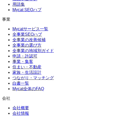
用語集
Mycat SEOハブ
事業
Mycatサービス一覧
全事業SEOハブ
全事業の改善候補
全事業の選び方
全事業の地域別ガイド
申請・許認可
事業・集客
住まい・不動産
家族・生活設計
つながり・マッチング
白書一覧
Mycat全体のFAQ
会社
会社概要
会社情報