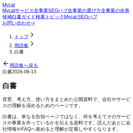
Mycat
Mycatサービス
全事業SEOハブ
全事業の選び方
全事業の改善
候補
白書
ガイド
検索トピック
Mycat SEOハブ
お問い合わせ
->
トップ
用語集
白書
用語集へ戻る
白書
2026-06-13
白書
背景、考え方、使い方をまとめた公開資料で、会社やサービ
スの理解を深めるためのページです。
白書は、単なる告知ページではなく、何を考えてそのサービ
スや事業を作っているかを伝える資料です。読んだあとに会
社情報やFAQへ進めると理解が定着しやすくなります。