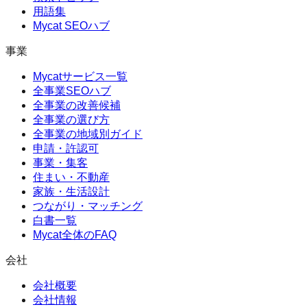
用語集
Mycat SEOハブ
事業
Mycatサービス一覧
全事業SEOハブ
全事業の改善候補
全事業の選び方
全事業の地域別ガイド
申請・許認可
事業・集客
住まい・不動産
家族・生活設計
つながり・マッチング
白書一覧
Mycat全体のFAQ
会社
会社概要
会社情報