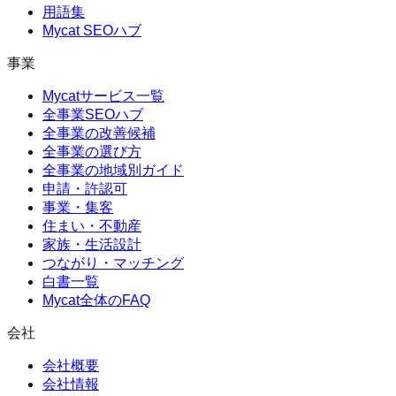
用語集
Mycat SEOハブ
事業
Mycatサービス一覧
全事業SEOハブ
全事業の改善候補
全事業の選び方
全事業の地域別ガイド
申請・許認可
事業・集客
住まい・不動産
家族・生活設計
つながり・マッチング
白書一覧
Mycat全体のFAQ
会社
会社概要
会社情報