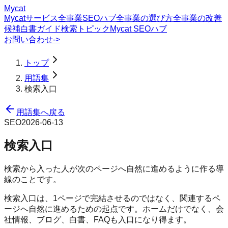
Mycat
Mycatサービス
全事業SEOハブ
全事業の選び方
全事業の改善
候補
白書
ガイド
検索トピック
Mycat SEOハブ
お問い合わせ
->
トップ
用語集
検索入口
用語集へ戻る
SEO
2026-06-13
検索入口
検索から入った人が次のページへ自然に進めるように作る導
線のことです。
検索入口は、1ページで完結させるのではなく、関連するペ
ージへ自然に進めるための起点です。ホームだけでなく、会
社情報、ブログ、白書、FAQも入口になり得ます。