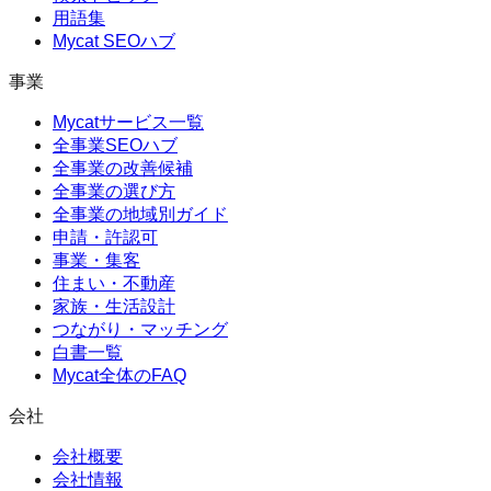
用語集
Mycat SEOハブ
事業
Mycatサービス一覧
全事業SEOハブ
全事業の改善候補
全事業の選び方
全事業の地域別ガイド
申請・許認可
事業・集客
住まい・不動産
家族・生活設計
つながり・マッチング
白書一覧
Mycat全体のFAQ
会社
会社概要
会社情報