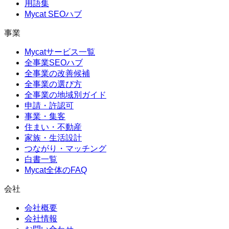
用語集
Mycat SEOハブ
事業
Mycatサービス一覧
全事業SEOハブ
全事業の改善候補
全事業の選び方
全事業の地域別ガイド
申請・許認可
事業・集客
住まい・不動産
家族・生活設計
つながり・マッチング
白書一覧
Mycat全体のFAQ
会社
会社概要
会社情報