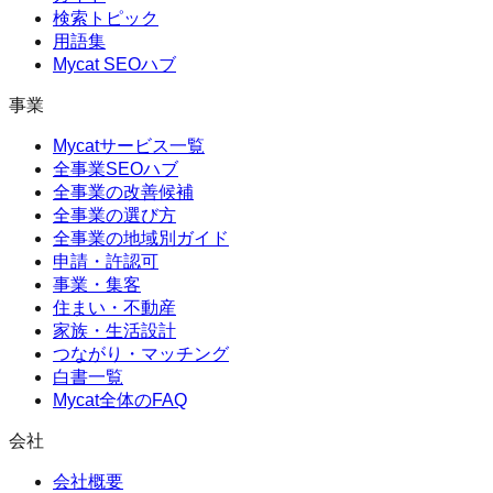
検索トピック
用語集
Mycat SEOハブ
事業
Mycatサービス一覧
全事業SEOハブ
全事業の改善候補
全事業の選び方
全事業の地域別ガイド
申請・許認可
事業・集客
住まい・不動産
家族・生活設計
つながり・マッチング
白書一覧
Mycat全体のFAQ
会社
会社概要