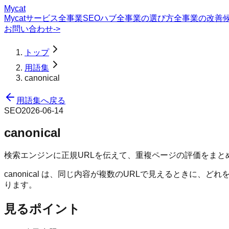
Mycat
Mycatサービス
全事業SEOハブ
全事業の選び方
全事業の改善
お問い合わせ
->
トップ
用語集
canonical
用語集へ戻る
SEO
2026-06-14
canonical
検索エンジンに正規URLを伝えて、重複ページの評価をまと
canonical は、同じ内容が複数のURLで見えるときに、ど
ります。
見るポイント