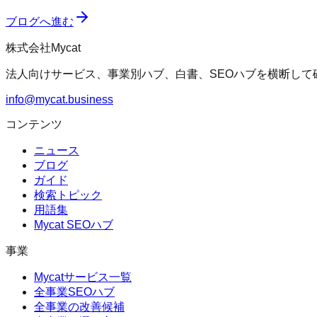
ブログへ進む
株式会社Mycat
法人向けサービス、事業別ハブ、白書、SEOハブを横断して
info@mycat.business
コンテンツ
ニュース
ブログ
ガイド
検索トピック
用語集
Mycat SEOハブ
事業
Mycatサービス一覧
全事業SEOハブ
全事業の改善候補