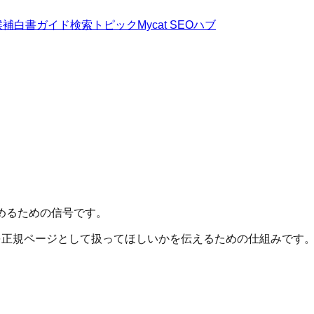
候補
白書
ガイド
検索トピック
Mycat SEOハブ
めるための信号です。
れを正規ページとして扱ってほしいかを伝えるための仕組みです。自己