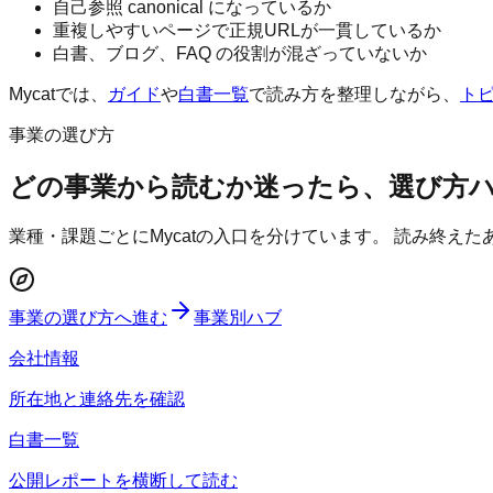
自己参照 canonical になっているか
重複しやすいページで正規URLが一貫しているか
白書、ブログ、FAQ の役割が混ざっていないか
Mycatでは、
ガイド
や
白書一覧
で読み方を整理しながら、
ト
事業の選び方
どの事業から読むか迷ったら、選び方
業種・課題ごとにMycatの入口を分けています。 読み終え
事業の選び方へ進む
事業別ハブ
会社情報
所在地と連絡先を確認
白書一覧
公開レポートを横断して読む