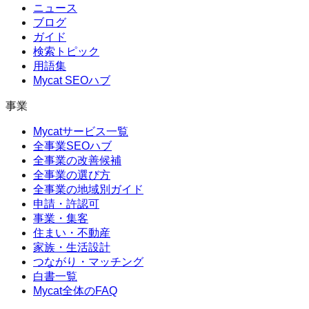
ニュース
ブログ
ガイド
検索トピック
用語集
Mycat SEOハブ
事業
Mycatサービス一覧
全事業SEOハブ
全事業の改善候補
全事業の選び方
全事業の地域別ガイド
申請・許認可
事業・集客
住まい・不動産
家族・生活設計
つながり・マッチング
白書一覧
Mycat全体のFAQ