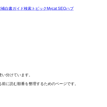
候補
白書
ガイド
検索トピック
Mycat SEOハブ
使い分けています。
る前に読む順番を整理するためのページです。