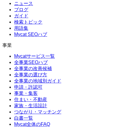
ニュース
ブログ
ガイド
検索トピック
用語集
Mycat SEOハブ
事業
Mycatサービス一覧
全事業SEOハブ
全事業の改善候補
全事業の選び方
全事業の地域別ガイド
申請・許認可
事業・集客
住まい・不動産
家族・生活設計
つながり・マッチング
白書一覧
Mycat全体のFAQ