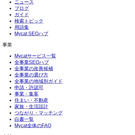
ニュース
ブログ
ガイド
検索トピック
用語集
Mycat SEOハブ
事業
Mycatサービス一覧
全事業SEOハブ
全事業の改善候補
全事業の選び方
全事業の地域別ガイド
申請・許認可
事業・集客
住まい・不動産
家族・生活設計
つながり・マッチング
白書一覧
Mycat全体のFAQ