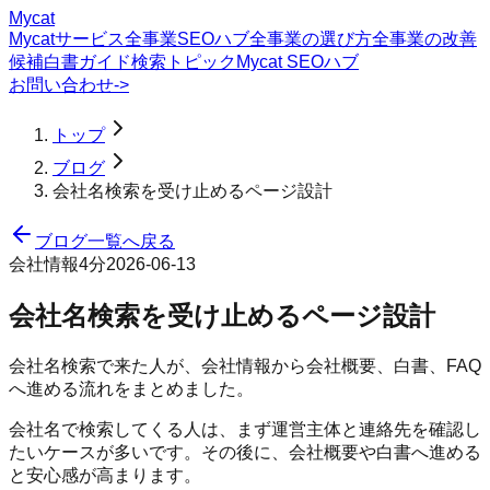
Mycat
Mycatサービス
全事業SEOハブ
全事業の選び方
全事業の改善
候補
白書
ガイド
検索トピック
Mycat SEOハブ
お問い合わせ
->
トップ
ブログ
会社名検索を受け止めるページ設計
ブログ一覧へ戻る
会社情報
4分
2026-06-13
会社名検索を受け止めるページ設計
会社名検索で来た人が、会社情報から会社概要、白書、FAQ
へ進める流れをまとめました。
会社名で検索してくる人は、まず運営主体と連絡先を確認し
たいケースが多いです。その後に、会社概要や白書へ進める
と安心感が高まります。