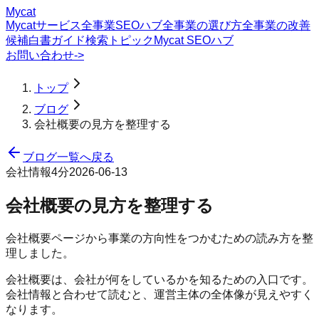
Mycat
Mycatサービス
全事業SEOハブ
全事業の選び方
全事業の改善
候補
白書
ガイド
検索トピック
Mycat SEOハブ
お問い合わせ
->
トップ
ブログ
会社概要の見方を整理する
ブログ一覧へ戻る
会社情報
4分
2026-06-13
会社概要の見方を整理する
会社概要ページから事業の方向性をつかむための読み方を整
理しました。
会社概要は、会社が何をしているかを知るための入口です。
会社情報と合わせて読むと、運営主体の全体像が見えやすく
なります。