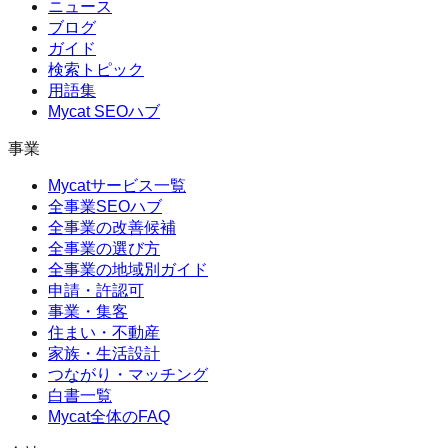
ニュース
ブログ
ガイド
検索トピック
用語集
Mycat SEOハブ
事業
Mycatサービス一覧
全事業SEOハブ
全事業の改善候補
全事業の選び方
全事業の地域別ガイド
申請・許認可
事業・集客
住まい・不動産
家族・生活設計
つながり・マッチング
白書一覧
Mycat全体のFAQ