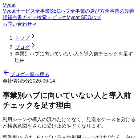
Mycat
Mycatサービス
全事業SEOハブ
全事業の選び方
全事業の改善
候補
白書
ガイド
検索トピック
Mycat SEOハブ
お問い合わせ
->
トップ
ブログ
事業別ハブに向いていない人と導入前チェックを足す
理由
ブログ一覧へ戻る
会社情報
5分
2026-06-14
事業別ハブに向いていない人と導入前
チェックを足す理由
利用シーンや導入の流れだけでなく、見送るケースを分ける
と検索意図をさらに受け止めやすくなります。
事業別ハブは、向いている人や利用シーンだけでなく、向い