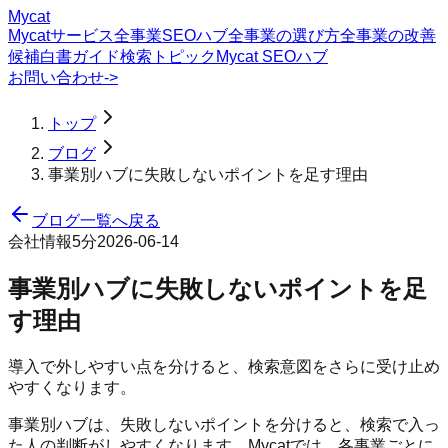
Mycat
Mycatサービス
全事業SEOハブ
全事業の選び方
全事業の改善
候補
白書
ガイド
検索トピック
Mycat SEOハブ
お問い合わせ
->
トップ
ブログ
事業別ハブに失敗しないポイントを足す理由
ブログ一覧へ戻る
会社情報
5分
2026-06-14
事業別ハブに失敗しないポイントを足
す理由
導入で外しやすい点を分けると、検索意図をさらに受け止め
やすくなります。
事業別ハブは、失敗しないポイントを分けると、検索で入っ
た人の判断がしやすくなります。Mycatでは、各事業ごとに