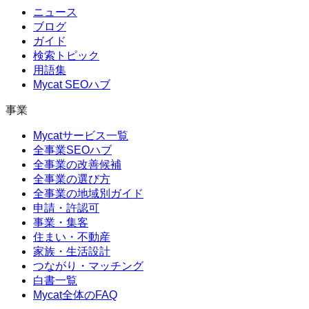
ニュース
ブログ
ガイド
検索トピック
用語集
Mycat SEOハブ
事業
Mycatサービス一覧
全事業SEOハブ
全事業の改善候補
全事業の選び方
全事業の地域別ガイド
申請・許認可
事業・集客
住まい・不動産
家族・生活設計
つながり・マッチング
白書一覧
Mycat全体のFAQ