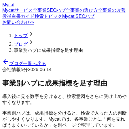
Mycat
Mycatサービス
全事業SEOハブ
全事業の選び方
全事業の改善
候補
白書
ガイド
検索トピック
Mycat SEOハブ
お問い合わせ
->
トップ
ブログ
事業別ハブに成果指標を足す理由
ブログ一覧へ戻る
会社情報
5分
2026-06-14
事業別ハブに成果指標を足す理由
導入後に見る数字を分けると、検索意図をさらに受け止めや
すくなります。
事業別ハブは、成果指標を分けると、検索で入った人の判断
がしやすくなります。Mycatでは、各事業ごとに「何を見れ
ばうまくいっているか」を別ページで整理しています。