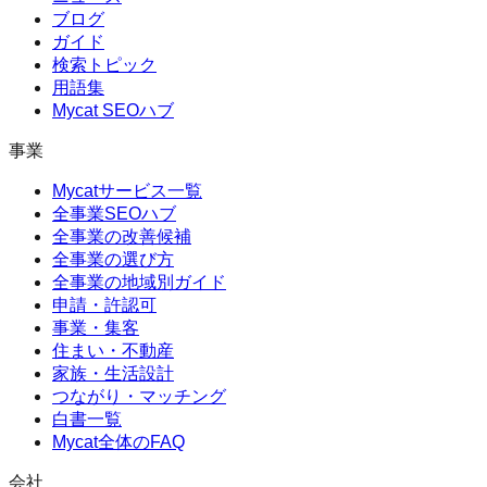
ブログ
ガイド
検索トピック
用語集
Mycat SEOハブ
事業
Mycatサービス一覧
全事業SEOハブ
全事業の改善候補
全事業の選び方
全事業の地域別ガイド
申請・許認可
事業・集客
住まい・不動産
家族・生活設計
つながり・マッチング
白書一覧
Mycat全体のFAQ
会社