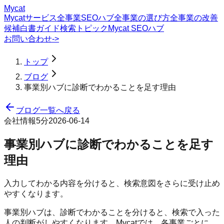
Mycat
Mycatサービス
全事業SEOハブ
全事業の選び方
全事業の改善
候補
白書
ガイド
検索トピック
Mycat SEOハブ
お問い合わせ
->
トップ
ブログ
事業別ハブに診断でわかることを足す理由
ブログ一覧へ戻る
会社情報
5分
2026-06-14
事業別ハブに診断でわかることを足す
理由
入力してわかる内容を分けると、検索意図をさらに受け止め
やすくなります。
事業別ハブは、診断でわかることを分けると、検索で入った
人の判断がしやすくなります。Mycatでは、各事業ごとに