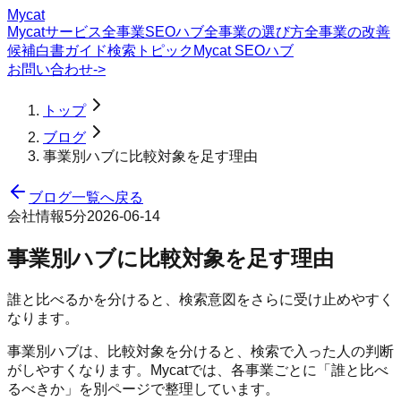
Mycat
Mycatサービス
全事業SEOハブ
全事業の選び方
全事業の改善
候補
白書
ガイド
検索トピック
Mycat SEOハブ
お問い合わせ
->
トップ
ブログ
事業別ハブに比較対象を足す理由
ブログ一覧へ戻る
会社情報
5分
2026-06-14
事業別ハブに比較対象を足す理由
誰と比べるかを分けると、検索意図をさらに受け止めやすく
なります。
事業別ハブは、比較対象を分けると、検索で入った人の判断
がしやすくなります。Mycatでは、各事業ごとに「誰と比べ
るべきか」を別ページで整理しています。